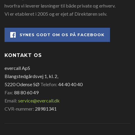
hvorfra vi leverer løsninger til både private og erhverv.
Vi er etableret i 2005 og er ejet af Direktøren selv.
SYNES GODT OM OS PÅ FACEBOOK
KONTAKT OS
evercall ApS
Blangstedgårdsvej 1, kl. 2,
5220 Odense SØ
Telefon:
44 40 40 40
Fax:
88 80 60 49
Email:
service@evercall.dk
CVR-nummer:
28981341